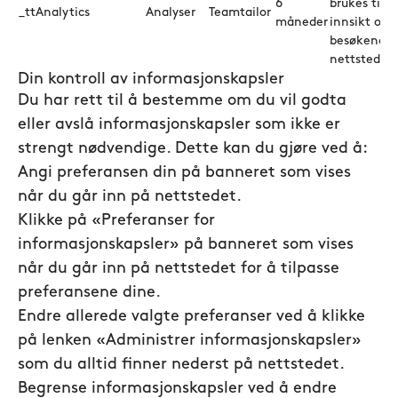
6
brukes til 
_ttAnalytics
Analyser
Teamtailor
måneder
innsikt om
besøkende 
nettstedet.
Din kontroll av informasjonskapsler
Du har rett til å bestemme om du vil godta
eller avslå informasjonskapsler som ikke er
strengt nødvendige. Dette kan du gjøre ved å:
Angi preferansen din på banneret som vises
når du går inn på nettstedet.
Klikke på «Preferanser for
informasjonskapsler» på banneret som vises
når du går inn på nettstedet for å tilpasse
preferansene dine.
Endre allerede valgte preferanser ved å klikke
på lenken «Administrer informasjonskapsler»
som du alltid finner nederst på nettstedet.
Begrense informasjonskapsler ved å endre