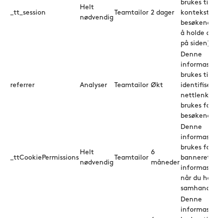
brukes til å
Helt
_tt_session
Teamtailor
2 dager
konteksten 
nødvendig
besøkende (
å holde deg
på siden).
Denne
informasjo
brukes til å
referrer
Analyser
Teamtailor
Økt
identifisere
nettlenken
brukes for 
besøkende t
Denne
informasjo
brukes for å
Helt
6
_ttCookiePermissions
Teamtailor
banneret fo
nødvendig
måneder
informasjon
når du har
samhandlet
Denne
informasjo